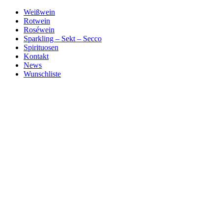
Zum
Weißwein
Inhalt
Rotwein
springen
Roséwein
Sparkling – Sekt – Secco
Spirituosen
Kontakt
News
Wunschliste