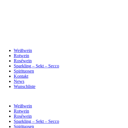
Weißwein
Rotwein
Roséwein
Sparkling – Sekt – Secco
Spirituosen
Kontakt
News
Wunschliste
Weißwein
Rotwein
Roséwein
Sparkling – Sekt – Secco
Spirituosen