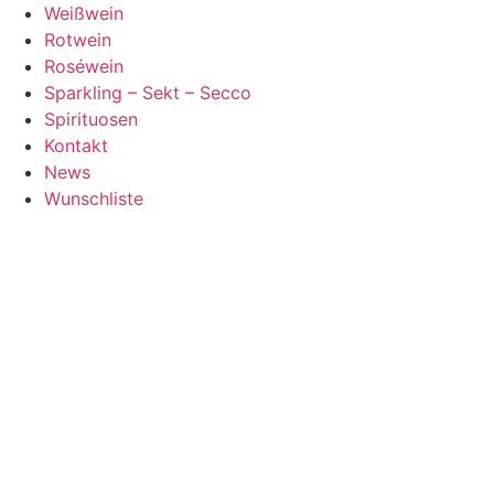
Zum
Weißwein
Inhalt
Rotwein
springen
Roséwein
Sparkling – Sekt – Secco
Spirituosen
Kontakt
News
Wunschliste