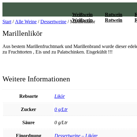
Zum
Inhalt
Weißwein
Rotwein
springen
Weißwein
Rotwein
Start
/
Alle Weine
/
Dessertweine
/ Marillenlikör
Marillenlikör
Aus bestem Marillenfruchtmark und Marillenbrand wurde dieser edele 
zu Fruchttorten , Eis und zu Palatschinken. Eisgekühlt !!!
Weitere Informationen
Rebsorte
Likör
Zucker
0 g/Ltr
Säure
0 g/Ltr
Einordnung
Dessertweine – Liköre