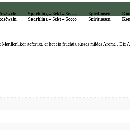
Roséwein
Sparkling – Sekt – Secco
Spirituosen
Kon
Roséwein
Sparkling – Sekt – Secco
Spirituosen
Kon
Marillenlikör gefertigt. er hat ein fruchtig süsses mildes Aroma . Die