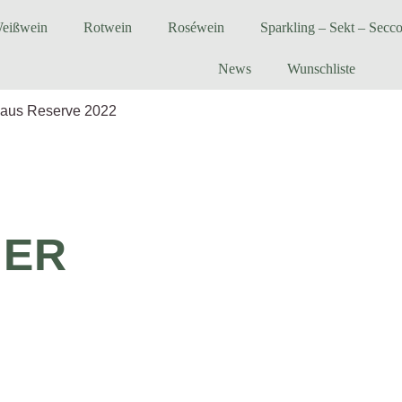
eißwein
Rotwein
Roséwein
Sparkling – Sekt – Secc
News
Wunschliste
haus Reserve 2022
NER