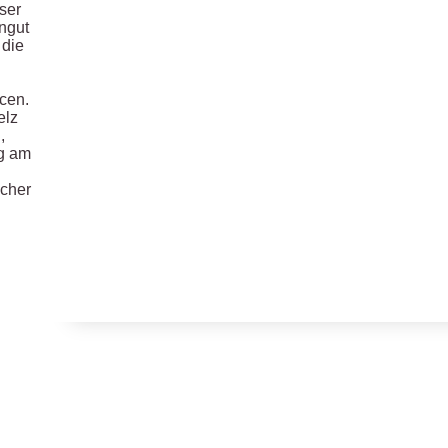
ser
engut
 die
cen.
elz
,
ng am
scher