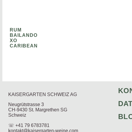
RUM
BAILANDO
XO
CARIBEAN
KO
KAISERGARTEN SCHWEIZ AG
DA
Neugrütstrasse 3
CH-9430 St. Margrethen SG
Schweiz
BL
☏ +41 79 6783781
kontakt@kaisergarten-weine.com