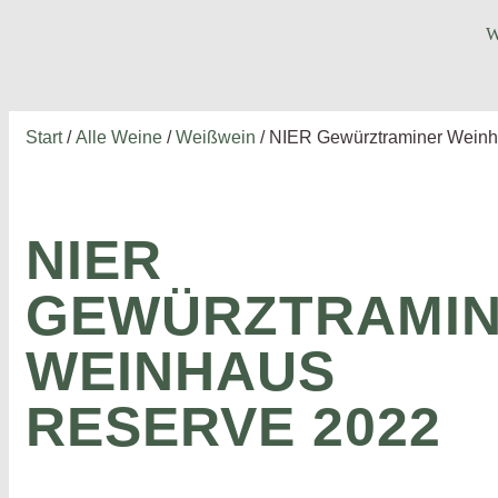
W
Start
/
Alle Weine
/
Weißwein
/ NIER Gewürztraminer Wein
NIER
GEWÜRZTRAMI
WEINHAUS
RESERVE 2022