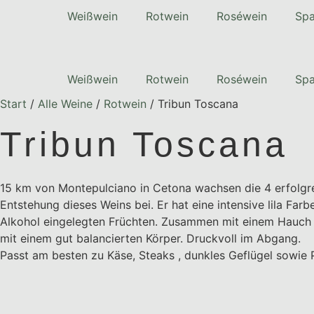
Zum
Weißwein
Rotwein
Roséwein
Spa
Inhalt
springen
Weißwein
Rotwein
Roséwein
Spa
Start
/
Alle Weine
/
Rotwein
/ Tribun Toscana
Tribun Toscana
15 km von Montepulciano in Cetona wachsen die 4 erfolgrei
Entstehung dieses Weins bei. Er hat eine intensive lila Fa
Alkohol eingelegten Früchten. Zusammen mit einem Hauch 
mit einem gut balancierten Körper. Druckvoll im Abgang.
Passt am besten zu Käse, Steaks , dunkles Geflügel sowie 