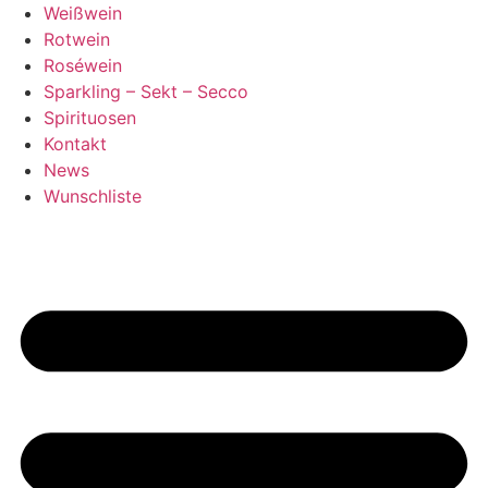
Zum
Weißwein
Inhalt
Rotwein
springen
Roséwein
Sparkling – Sekt – Secco
Spirituosen
Kontakt
News
Wunschliste