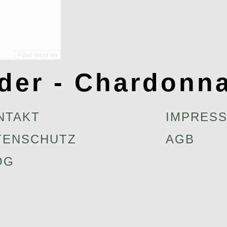
Filter löschen
der - Chardonn
NTAKT
IMPRES
TENSCHUTZ
AGB
OG