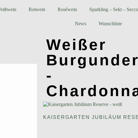
eißwein
Rotwein
Roséwein
Sparkling – Sekt – Secc
News
Wunschliste
Weißer
Burgunde
-
Chardonn
KAISERGARTEN JUBILÄUM RESE