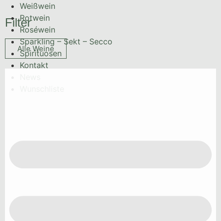
Weißwein
Rotwein
Filter
Roséwein
Sparkling – Sekt – Secco
Alle Weine
Spirituosen
Kontakt
News
Wunschliste