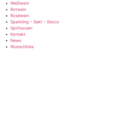
Zum
Weißwein
Inhalt
Rotwein
springen
Roséwein
Sparkling – Sekt – Secco
Spirituosen
Kontakt
News
Wunschliste