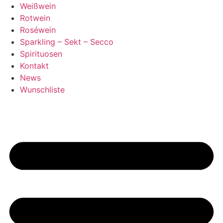
Zum
Weißwein
Inhalt
Rotwein
springen
Roséwein
Sparkling – Sekt – Secco
Spirituosen
Kontakt
News
Wunschliste