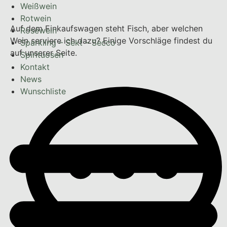
Weißwein
Rotwein
Auf dem Einkaufswagen steht Fisch, aber welchen
Roséwein
Wein serviere ich dazu? Einige Vorschläge findest du
Sparkling – Sekt – Secco
auf unserer Seite.
Spirituosen
Kontakt
News
Wunschliste