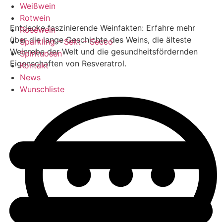
Weißwein
Rotwein
Entdecke faszinierende Weinfakten: Erfahre mehr
Roséwein
über die lange Geschichte des Weins, die älteste
Sparkling – Sekt – Secco
Weinrebe der Welt und die gesundheitsfördernden
Spirituosen
Eigenschaften von Resveratrol.
Kontakt
News
Wunschliste