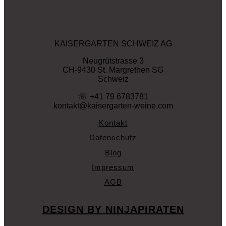
KAISERGARTEN SCHWEIZ AG
Neugrütstrasse 3
CH-9430 St. Margrethen SG
Schweiz
☏ +41 79 6783781
kontakt@kaisergarten-weine.com
Kontakt
Datenschutz
Blog
Impressum
AGB
DESIGN BY NINJAPIRATEN