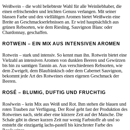
Weißwein – die wohl beliebteste Wahl für alle Weinliebhaber, die
einen erfrischenden und leichten Genuss verlangen. Mit seiner
blassen Farbe und den vielfältigen Aromen bietet Weißwein eine
Breite an Geschmackserlebnissen an. Er wird hauptsächlich aus
grünen Rebsorten, wie dem Riesling, Sauvignon Blanc oder
Chardonnay, geschaffen.
ROTWEIN – EIN MIX AUS INTENSIVEN AROMEN
Rotwein – stark und intensiv. So kennt man ihn. Rotwein bietet eine
Vielzahl an intensiven Aromen von dunklen Beeren und Gewürzen
bis hin zu samtigen Tannin an. Aus verschiedenen Rebsorten, wie
dem Zweigelt, dem Blaufränkisch oder dem Cabernet Sauvignon,
bekommt jede Art des Rotweines einen eigenen Geschmack der
Beeren.
ROSÉ – BLUMIG, DUFTIG UND FRUCHTIG
Roséwein – kein Mix aus Weiß und Rot. Ihm stehen die blauen und
roten Trauben zur Verfügung. Der Rosé geht fast der Produktion des
Rotweines nach, steht aber eine kürzere Zeit auf der Maische. Die
Schale gibt in dieser kurzen Zeit nur wenig Farbstoffe ab und so
entsteht die einzigartig lachs-pastell bis kirschroter Farbe des