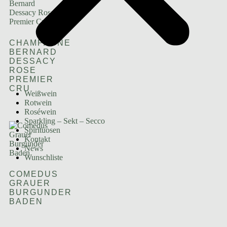
CHAMPAGNE
BERNARD
DESSACY
ROSE
PREMIER
CRU
Weißwein
Rotwein
Roséwein
Sparkling – Sekt – Secco
Spirituosen
Kontakt
News
Wunschliste
COMEDUS
GRAUER
BURGUNDER
BADEN