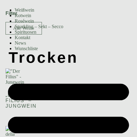
Weißwein
Filter
Rotwein
Roséwein
Sparkling – Sekt – Secco
Alle Weine
Spirituosen
Kontakt
News
Wunschliste
Trocken
„DER
FILIUS“ –
JUNGWEIN